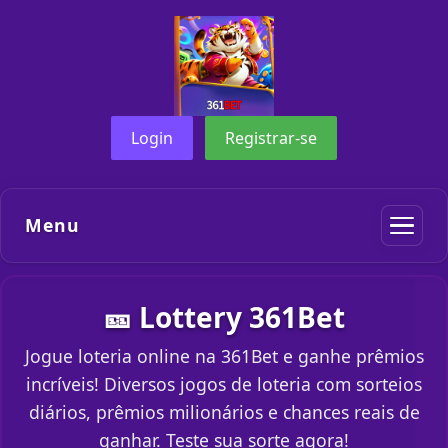
Login
Registrar-se
Menu
🎫 Lottery 361Bet
Jogue loteria online na 361Bet e ganhe prêmios
incríveis! Diversos jogos de loteria com sorteios
diários, prêmios milionários e chances reais de
ganhar. Teste sua sorte agora!