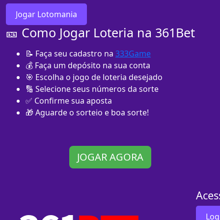
Jogar Lotomania
🎫 Como Jogar Loteria na 361Bet
📝 Faça seu cadastro na
333Game
💰 Faça um depósito na sua conta
🎯 Escolha o jogo de loteria desejado
🔢 Selecione seus números da sorte
✅ Confirme sua aposta
🎁 Aguarde o sorteio e boa sorte!
JOGAR AGORA
Aces
Log