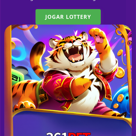
JOGAR LOTTERY