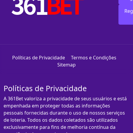
Reg
Políticas de Privacidade
Termos e Condições
Sitemap
Políticas de Privacidade
A 361Bet valoriza a privacidade de seus usuários e está
empenhada em proteger todas as informações
pessoais fornecidas durante o uso de nossos serviços
de loteria. Todos os dados coletados são utilizados
exclusivamente para fins de melhoria contínua da