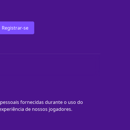
Registrar-se
 pessoais fornecidas durante o uso do
experiência de nossos jogadores.