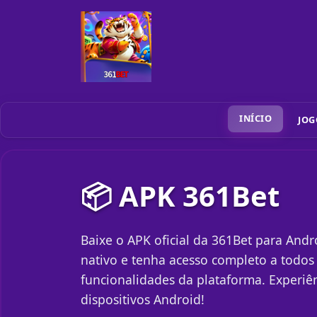
INÍCIO
JOG
📦 APK 361Bet
Baixe o APK oficial da 361Bet para Andro
nativo e tenha acesso completo a todos
funcionalidades da plataforma. Experiê
dispositivos Android!