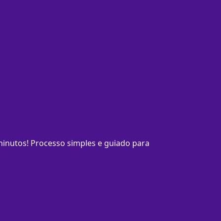
minutos! Processo simples e guiado para