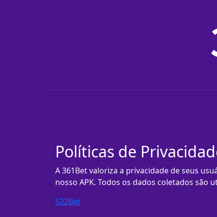
Políticas de Privacida
A 361Bet valoriza a privacidade de seus us
nosso APK. Todos os dados coletados são ut
522Bet