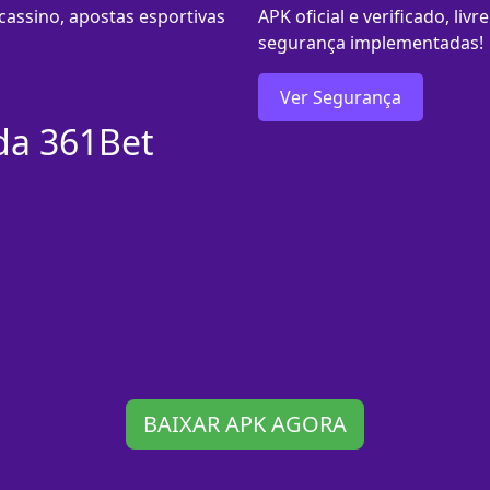
 cassino, apostas esportivas
APK oficial e verificado, li
segurança implementadas!
Ver Segurança
da 361Bet
BAIXAR APK AGORA