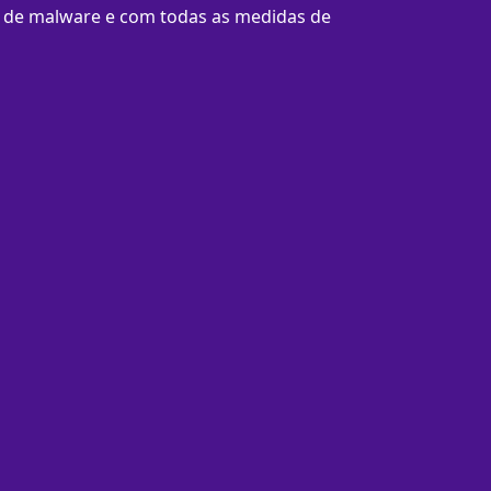
vre de malware e com todas as medidas de