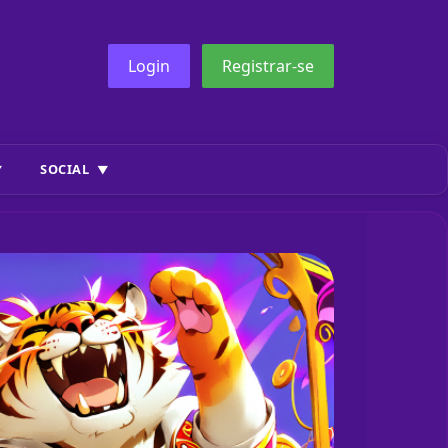
Login
Registrar-se
SOCIAL