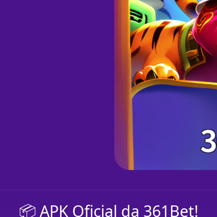
📦 APK Oficial da 361Bet!