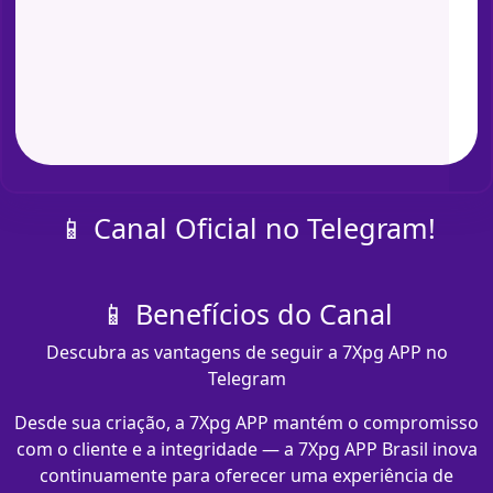
📱 Canal Oficial no Telegram!
📱 Benefícios do Canal
Descubra as vantagens de seguir a 7Xpg APP no
Telegram
Desde sua criação, a 7Xpg APP mantém o compromisso
com o cliente e a integridade — a 7Xpg APP Brasil inova
continuamente para oferecer uma experiência de