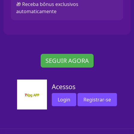
🎁 Receba bônus exclusivos
automaticamente
SEGUIR AGORA
Acessos
Login
Registrar-se