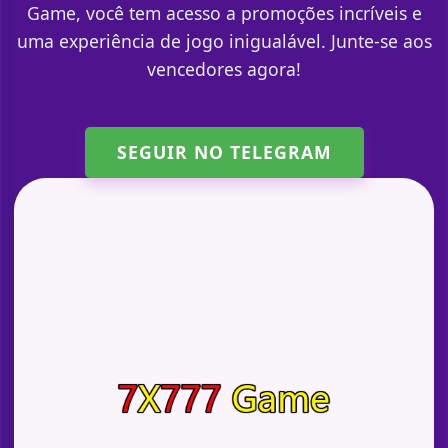
Game, você tem acesso a promoções incríveis e
uma experiência de jogo inigualável. Junte-se aos
vencedores agora!
SEGUIR NO TELEGRAM