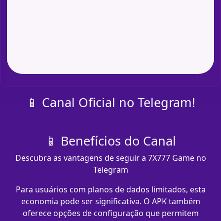
📱 Canal Oficial no Telegram!
📱 Benefícios do Canal
Descubra as vantagens de seguir a 7X777 Game no
Telegram
Para usuários com planos de dados limitados, esta
economia pode ser significativa. O APK também
oferece opções de configuração que permitem