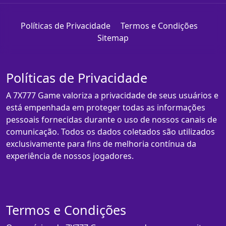
Políticas de Privacidade
Termos e Condições
Sitemap
Políticas de Privacidade
A 7X777 Game valoriza a privacidade de seus usuários e
está empenhada em proteger todas as informações
pessoais fornecidas durante o uso de nossos canais de
comunicação. Todos os dados coletados são utilizados
exclusivamente para fins de melhoria contínua da
experiência de nossos jogadores.
Termos e Condições